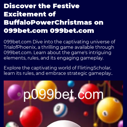
Discover the Festive
Excitement of
BuffaloPowerChristmas on
099bet.com 099bet.com
099bet.com Dive into the captivating universe of
TrialofPhoenix, a thrilling game available through
099bet.com. Learn about the game's intriguing
elements, rules, and its engaging gameplay.
Explore the captivating world of FlirtingScholar,
learn its rules, and embrace strategic gameplay..