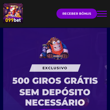
RECEBER BÔNUS
EXCLUSIVO
500 GIROS GRÁTIS
SEM DEPÓSITO
NECESSÁRIO