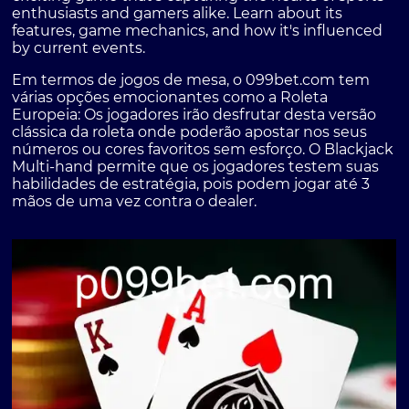
enthusiasts and gamers alike. Learn about its
features, game mechanics, and how it's influenced
by current events.
Em termos de jogos de mesa, o 099bet.com tem
várias opções emocionantes como a Roleta
Europeia: Os jogadores irão desfrutar desta versão
clássica da roleta onde poderão apostar nos seus
números ou cores favoritos sem esforço. O Blackjack
Multi-hand permite que os jogadores testem suas
habilidades de estratégia, pois podem jogar até 3
mãos de uma vez contra o dealer.