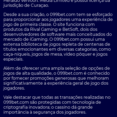
Heraldo Vervoort Media Limited e possui licença da
jurisdição de Curaçao.
Desde a sua criação, o 099bet.com tem se esforçado
para proporcionar aos jogadores uma experiência de
jogo de primeira classe. O site funciona com
produtos da Rival Gaming e BetSoft, dois dos
desenvolvedores de software mais conceituados do
mercado de iGaming. O 099bet.com possui uma
extensa biblioteca de jogos repleta de centenas de
títulos emocionantes em diversas categorias, como
caça-níqueis, jogos de mesa, vídeo pôquer e jogos
especiais.
Além de oferecer uma ampla seleção de opções de
jogos de alta qualidade, o 099bet.com é conhecido
por fornecer promoções generosas que melhoram
significativamente a experiência geral de jogo dos
jogadores.
Vale destacar que todas as transações realizadas no
099bet.com são protegidas com tecnologia de
criptografia inovadora; o cassino dá grande
importância à segurança dos jogadores.