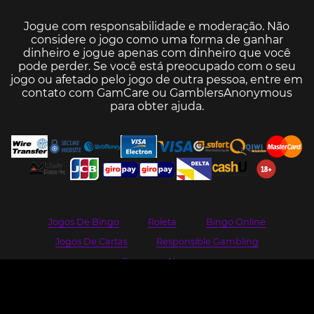
Jogue com responsabilidade e moderação. Não
considere o jogo como uma forma de ganhar
dinheiro e jogue apenas com dinheiro que você
pode perder. Se você está preocupado com o seu
jogo ou afetado pelo jogo de outra pessoa, entre em
contato com
GamCare
ou
GamblersAnonymous
para obter ajuda.
Jogos De Bingo
Roleta
Bingo Online
Jogos De Cartas
Responsible Gambling
Company News
© Copyright 2025 099bet.com Todos os direitos