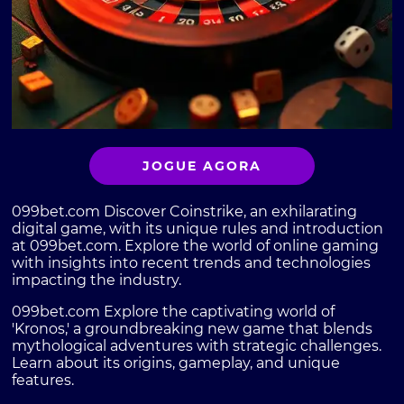
JOGUE AGORA
099bet.com Discover Coinstrike, an exhilarating
digital game, with its unique rules and introduction
at 099bet.com. Explore the world of online gaming
with insights into recent trends and technologies
impacting the industry.
099bet.com Explore the captivating world of
'Kronos,' a groundbreaking new game that blends
mythological adventures with strategic challenges.
Learn about its origins, gameplay, and unique
features.