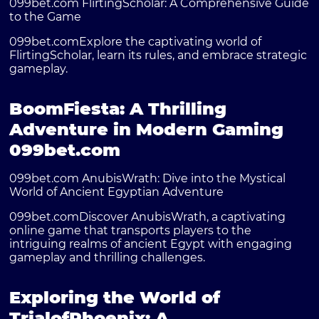
099bet.com FlirtingScholar: A Comprehensive Guide
to the Game
099bet.comExplore the captivating world of
FlirtingScholar, learn its rules, and embrace strategic
gameplay.
BoomFiesta: A Thrilling
Adventure in Modern Gaming
099bet.com
099bet.com AnubisWrath: Dive into the Mystical
World of Ancient Egyptian Adventure
099bet.comDiscover AnubisWrath, a captivating
online game that transports players to the
intriguing realms of ancient Egypt with engaging
gameplay and thrilling challenges.
Exploring the World of
TrialofPhoenix: A