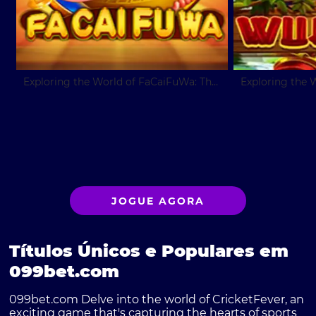
Exploring the World of FaCaiFuWa: The Exciting Casino Game on 099bet.com
JOGUE AGORA
Títulos Únicos e Populares em
099bet.com
099bet.com Delve into the world of CricketFever, an
exciting game that's capturing the hearts of sports