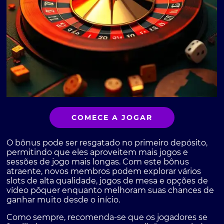
COMECE A JOGAR
O bônus pode ser resgatado no primeiro depósito,
permitindo que eles aproveitem mais jogos e
sessões de jogo mais longas. Com este bônus
atraente, novos membros podem explorar vários
slots de alta qualidade, jogos de mesa e opções de
vídeo pôquer enquanto melhoram suas chances de
ganhar muito desde o início.
Como sempre, recomenda-se que os jogadores se