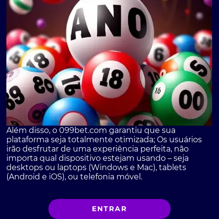
Além disso, o 099bet.com garantiu que sua
plataforma seja totalmente otimizada; Os usuários
irão desfrutar de uma experiência perfeita, não
importa qual dispositivo estejam usando – seja
desktops ou laptops (Windows e Mac), tablets
(Android e iOS), ou telefonia móvel.
ENTRAR