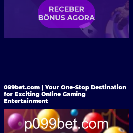
RECEBER
BÔNUS AGORA
099bet.com | Your One-Stop Destination
for Exciting Online Gaming
Entertainment