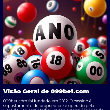
Visão Geral de 099bet.com
099bet.com foi fundado em 2012. O cassino é
supostamente de propriedade e operado pela