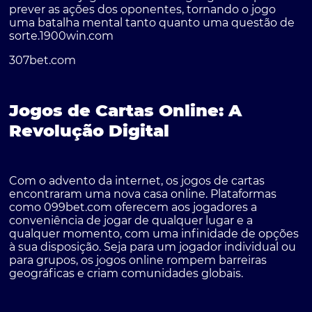
prever as ações dos oponentes, tornando o jogo
uma batalha mental tanto quanto uma questão de
sorte.
1900win.com
307bet.com
Jogos de Cartas Online: A
Revolução Digital
Com o advento da internet, os jogos de cartas
encontraram uma nova casa online. Plataformas
como
099bet.com
oferecem aos jogadores a
conveniência de jogar de qualquer lugar e a
qualquer momento, com uma infinidade de opções
à sua disposição. Seja para um jogador individual ou
para grupos, os jogos online rompem barreiras
geográficas e criam comunidades globais.