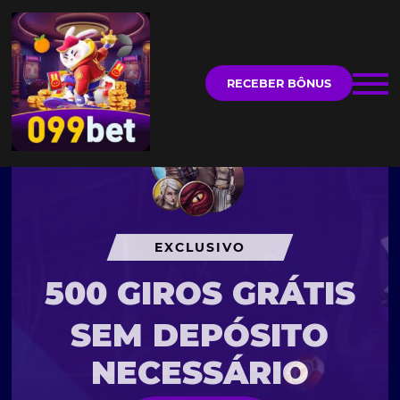
RECEBER BÔNUS
EXCLUSIVO
500 GIROS GRÁTIS
SEM DEPÓSITO
NECESSÁRIO