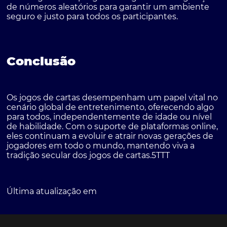
de números aleatórios para garantir um ambiente
seguro e justo para todos os participantes.
Conclusão
Os jogos de cartas desempenham um papel vital no
cenário global de entretenimento, oferecendo algo
para todos, independentemente de idade ou nível
de habilidade. Com o suporte de plataformas online,
eles continuam a evoluir e atrair novas gerações de
jogadores em todo o mundo, mantendo viva a
tradição secular dos jogos de cartas.
5TTT
Última atualização em