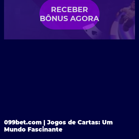
RECEBER
BÔNUS AGORA
099bet.com | Jogos de Cartas: Um
Mundo Fascinante