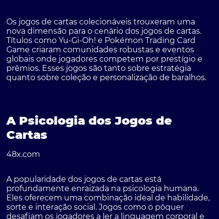
Os jogos de cartas colecionáveis trouxeram uma
nova dimensão para o cenário dos jogos de cartas.
Títulos como
Yu-Gi-Oh!
e
Pokémon Trading Card
Game
criaram comunidades robustas e eventos
globais onde jogadores competem por prestígio e
prêmios. Esses jogos são tanto sobre estratégia
quanto sobre coleção e personalização de baralhos.
A Psicologia dos Jogos de
Cartas
48x.com
A popularidade dos jogos de cartas está
profundamente enraizada na psicologia humana.
Eles oferecem uma combinação ideal de habilidade,
sorte e interação social. Jogos como o pôquer
desafiam os jogadores a ler a linguagem corporal e